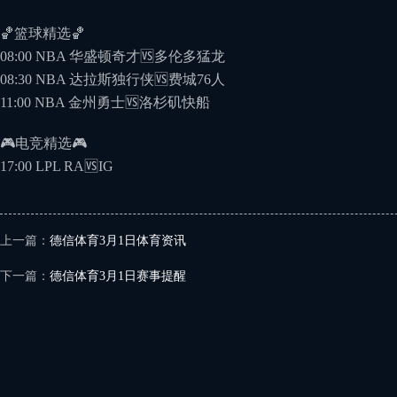
🏀篮球精选🏀
08:00 NBA 华盛顿奇才🆚多伦多猛⻰
08:30 NBA 达拉斯独⾏侠🆚费城76⼈
11:00 NBA ⾦州勇⼠🆚洛杉矶快船
🎮电竞精选🎮
17:00 LPL RA🆚IG
上一篇：
德信体育3月1日体育资讯
下一篇：
德信体育3月1日赛事提醒