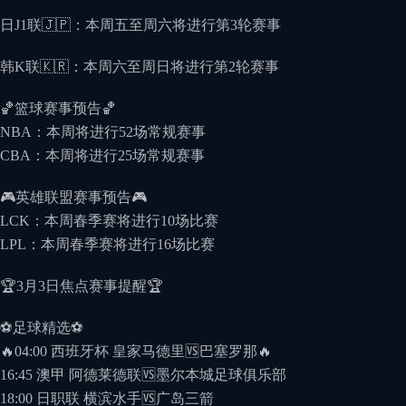
日J1联🇯🇵：本周五至周六将进行第3轮赛事
韩K联🇰🇷：本周六至周日将进行第2轮赛事
🏀篮球赛事预告🏀
NBA：本周将进行52场常规赛事
CBA：本周将进行25场常规赛事
🎮英雄联盟赛事预告🎮
LCK：本周春季赛将进行10场比赛
LPL：本周春季赛将进行16场比赛
🏆3月3日焦点赛事提醒🏆
⚽️足球精选⚽️
🔥04:00 西班牙杯 皇家⻢德⾥🆚巴塞罗那🔥
16:45 澳甲 阿德莱德联🆚墨尔本城足球俱乐部
18:00 ⽇职联 横滨⽔⼿🆚⼴岛三箭