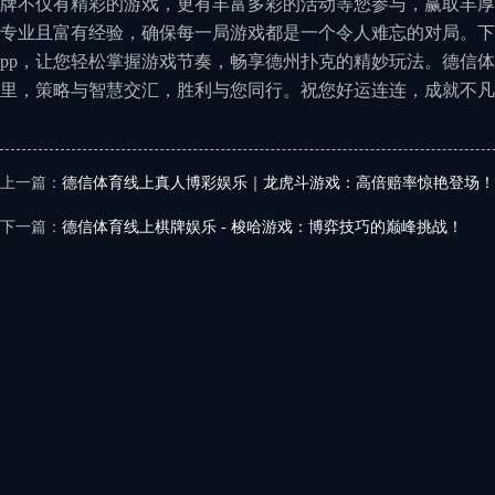
牌不仅有精彩的游戏，更有丰富多彩的活动等您参与，赢取丰厚
专业且富有经验，确保每一局游戏都是一个令人难忘的对局。下
pp，让您轻松掌握游戏节奏，畅享德州扑克的精妙玩法。德信
里，策略与智慧交汇，胜利与您同行。祝您好运连连，成就不凡
上一篇：
德信体育线上真人博彩娱乐｜龙虎斗游戏：高倍赔率惊艳登场！
下一篇：
德信体育线上棋牌娱乐 - 梭哈游戏：博弈技巧的巅峰挑战！