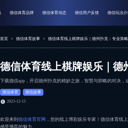
品
德信体育品牌
德信体育动态
德信用户反馈
德信玩法介
首页
>
德信体育故事
>
德信体育线上棋牌娱乐｜德州扑克：专业策略
德信体育线上棋牌娱乐｜德
下载德信app，开启德州扑克的精妙之旅，智慧与胆略的对决，
德信体育
德信故事
2023-12-15
欢迎来到
德信体育官网
，您的线上博彩娱乐专家！德信体育线上
感受博弈的魅力。