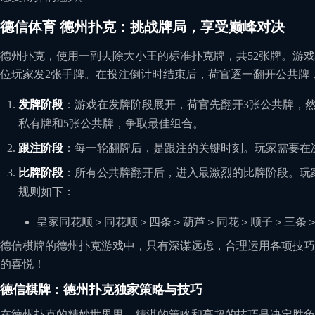
德信体育 德州扑克：挑战牌局，享受巅峰对决
德州扑克，使用一副去除大小王的标准扑克牌，共52张牌。游
位玩家发2张手牌。在投注倒计时结束后，荷官逐一翻开公共牌
发牌阶段
：游戏在发牌阶段展开，荷官先翻开3张公共牌，
私有牌和5张公共牌，争取最佳组合。
跟注阶段
：每一轮翻牌后，是跟注的关键时刻。玩家需要在
比牌阶段
：所有公共牌翻开后，进入最激烈的比牌阶段。玩
规则如下：
皇家同花顺＞同花顺＞四条＞葫芦＞同花＞顺子＞三条
德信棋牌的德州扑克游戏中，只有深谋远虑，合理运用各项技巧
的喜悦！
德信棋牌：德州扑克独家策略与技巧
在德州扑克的精妙世界里，精湛的策略和高超的技巧是决定胜负