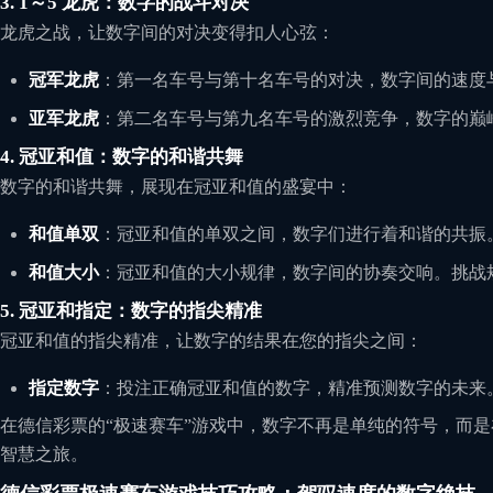
3. 1～5 龙虎：数字的战斗对决
龙虎之战，让数字间的对决变得扣人心弦：
冠军龙虎
：第一名车号与第十名车号的对决，数字间的速度
亚军龙虎
：第二名车号与第九名车号的激烈竞争，数字的巅
4. 冠亚和值：数字的和谐共舞
数字的和谐共舞，展现在冠亚和值的盛宴中：
和值单双
：冠亚和值的单双之间，数字们进行着和谐的共振
和值大小
：冠亚和值的大小规律，数字间的协奏交响。挑战
5. 冠亚和指定：数字的指尖精准
冠亚和值的指尖精准，让数字的结果在您的指尖之间：
指定数字
：投注正确冠亚和值的数字，精准预测数字的未来
在德信彩票的“极速赛车”游戏中，数字不再是单纯的符号，而
智慧之旅。