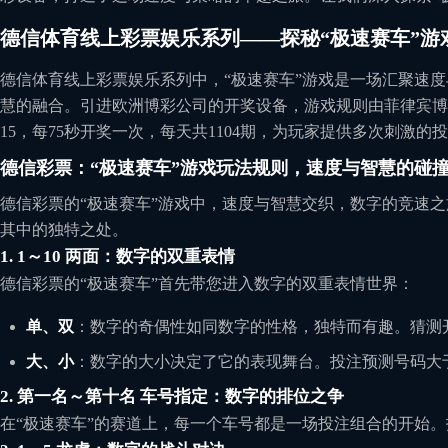
德信体育线上彩票娱乐系列——探秘“极速赛车”游
德信体育线上彩票娱乐系列中，“极速赛车”游戏是一场汇聚速
慧的融合。引进欧洲博彩公司的开奖设备，游戏规则由菲律宾博彩执
15，每75秒开奖一次，每天共1104期，为玩家提供多次刺激
德信彩票：“极速赛车”游戏玩法规则，速度与智慧的碰
德信彩票的“极速赛车”游戏中，速度与智慧交织，数字的竞速
其中的独特之处。
1. 1～10 两面：数字的双重表情
德信彩票的“极速赛车”首先带您进入数字的双重表情世界：
单、双
：数字的奇偶性如同数字的性格，独特而有趣。猜测
大、小
：数字的大小决定了它的表现舞台。投注预测号码大
2. 第一名～第十名 车号指定：数字的排位之争
在“极速赛车”的赛道上，每一个车号都是一场投注组合的开始